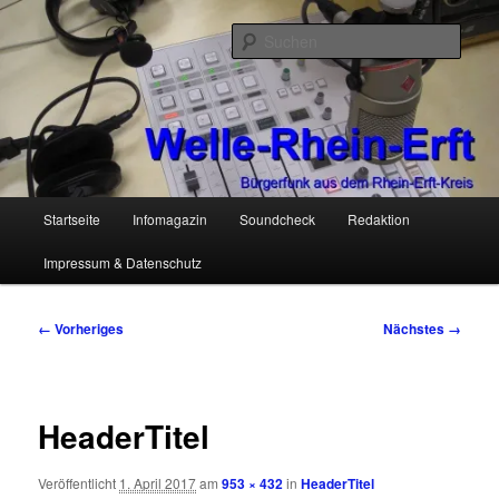
Zum
Bürgerfunk aus dem Rhein-Erft-Kreis
primären
Such
Inhalt
springen
Welle-Rhein-Erft
Hauptmenü
Startseite
Infomagazin
Soundcheck
Redaktion
Impressum & Datenschutz
Bilder-
← Vorheriges
Nächstes →
Navigation
HeaderTitel
Veröffentlicht
1. April 2017
am
953 × 432
in
HeaderTitel