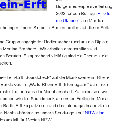
Bürgermedienpreisverleihung
2023 für den Beitrag
„Hilfe für
die Ukraine“
von Monika
chnungen finden Sie beim Runterscrollen auf dieser Seite.
leine Gruppe engagierter Radiomacher rund um die Diplom-
in Martina Bernhardt. Wir arbeiten ehrenamtlich und
n Berufen. Entsprechend vielfältig sind die Themen, die
acken.
le-Rhein-Erft_Soundcheck“ auf die Musikszene im Rhein-
nd Bands vor. Im „Welle-Rhein-Erft_Infomagazin“ bummeln
ernste Themen aus der Nachbarschaft. Zu hören sind wir
ersuchen wir den Soundcheck am ersten Freitag im Monat
Radio Erft zu platzieren und das Infomagazin am vierten
r. Nachzuhören sind unsere Sendungen auf
NRWision
,
ndesanstalt für Medien NRW.