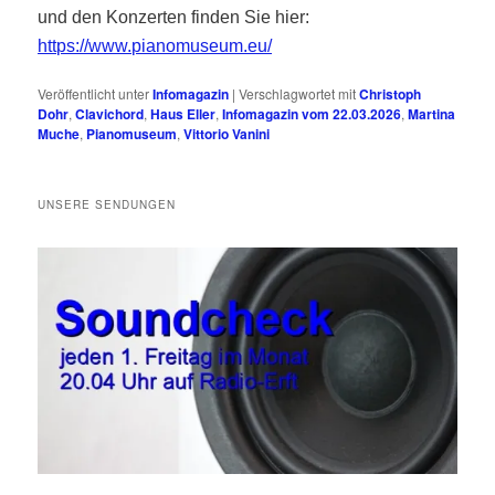
und den Konzerten finden Sie hier:
https://www.pianomuseum.eu/
Veröffentlicht unter
Infomagazin
|
Verschlagwortet mit
Christoph
Dohr
,
Clavichord
,
Haus Eller
,
Infomagazin vom 22.03.2026
,
Martina
Muche
,
Pianomuseum
,
Vittorio Vanini
UNSERE SENDUNGEN