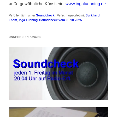
außergewöhnliche Künstlerin.
www.ingaluehning.de
Veröffentlicht unter
Soundcheck
|
Verschlagwortet mit
Burkhard
Thom
,
Inga Lühning
,
Soundcheck vom 03.10.2025
UNSERE SENDUNGEN