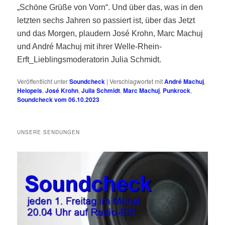
„Schöne Grüße von Vorn“. Und über das, was in den
letzten sechs Jahren so passiert ist, über das Jetzt
und das Morgen, plaudern José Krohn, Marc Machuj
und André Machuj mit ihrer Welle-Rhein-
Erft_Lieblingsmoderatorin Julia Schmidt.
Veröffentlicht unter
Soundcheck
|
Verschlagwortet mit
André Machuj
,
Heiopeis
,
José Krohn
,
Julia Schmidt
,
Marc Machuj
,
Punkrock
,
Soundcheck vom 06.10.2023
UNSERE SENDUNGEN