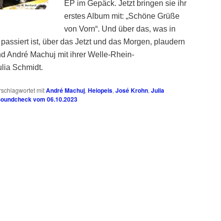
EP im Gepäck. Jetzt bringen sie ihr
erstes Album mit: „Schöne Grüße
von Vorn“. Und über das, was in
passiert ist, über das Jetzt und das Morgen, plaudern
d André Machuj mit ihrer Welle-Rhein-
ulia Schmidt.
rschlagwortet mit
André Machuj
,
Heiopeis
,
José Krohn
,
Julia
oundcheck vom 06.10.2023