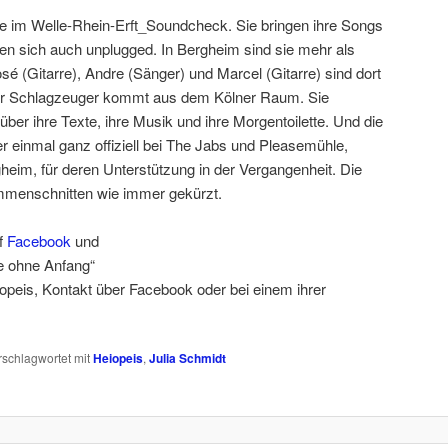
e im Welle-Rhein-Erft_Soundcheck. Sie bringen ihre Songs
uen sich auch unplugged. In Bergheim sind sie mehr als
é (Gitarre), Andre (Sänger) und Marcel (Gitarre) sind dort
er Schlagzeuger kommt aus dem Kölner Raum. Sie
über ihre Texte, ihre Musik und ihre Morgentoilette. Und die
r einmal ganz offiziell bei The Jabs und Pleasemühle,
heim, für deren Unterstützung in der Vergangenheit. Die
ammenschnitten wie immer gekürzt.
uf
Facebook
und
e ohne Anfang“
opeis, Kontakt über Facebook oder bei einem ihrer
rschlagwortet mit
Heiopeis
,
Julia Schmidt