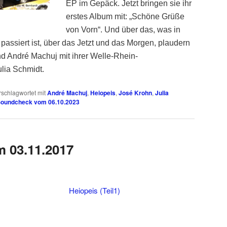
EP im Gepäck. Jetzt bringen sie ihr
erstes Album mit: „Schöne Grüße
von Vorn“. Und über das, was in
passiert ist, über das Jetzt und das Morgen, plaudern
d André Machuj mit ihrer Welle-Rhein-
ulia Schmidt.
rschlagwortet mit
André Machuj
,
Heiopeis
,
José Krohn
,
Julia
oundcheck vom 06.10.2023
 03.11.2017
Heiopeis (Teil1)