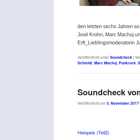
den letzten sechs Jahren so 
José Krohn, Marc Machuj un
Erft_Lieblingsmoderatorin J
Veröffentlicht unter
Soundcheck
|
Ve
Schmidt
,
Marc Machuj
,
Punkrock
,
S
Soundcheck vom
Veröffentlicht am
3. November 2017
Heiopeis (Teil2)