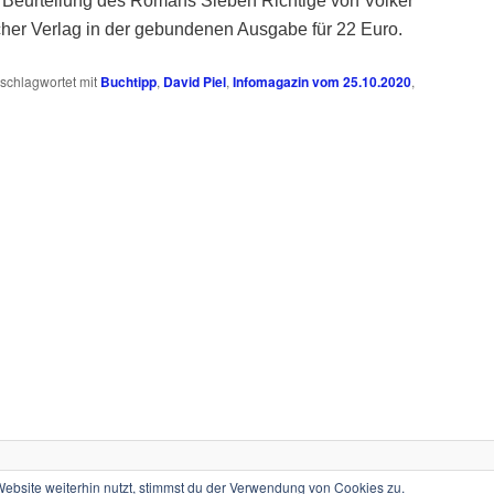
n Beurteilung des Romans Sieben Richtige von Volker
cher Verlag in der gebundenen Ausgabe für 22 Euro.
schlagwortet mit
Buchtipp
,
David Piel
,
Infomagazin vom 25.10.2020
,
Stolz präsentiert von WordPress
bsite weiterhin nutzt, stimmst du der Verwendung von Cookies zu.