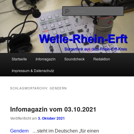
Zum
Zum
Bürgerfunk aus dem Rhein-Erft-Kreis
primären
sekundären
Such
Inhalt
Inhalt
springen
springen
Welle-Rhein-Erft
Hauptmenü
Startseite
Infomagazin
Soundcheck
Redaktion
Impressum & Datenschutz
SCHLAGWORTARCHIV:
GENDERN
Infomagazin vom 03.10.2021
Veröffentlicht am
3. Oktober 2021
Gendern
…steht im Deutschen „für einen