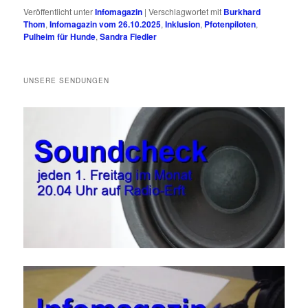
Veröffentlicht unter
Infomagazin
|
Verschlagwortet mit
Burkhard
Thom
,
Infomagazin vom 26.10.2025
,
Inklusion
,
Pfotenpiloten
,
Pulheim für Hunde
,
Sandra Fiedler
UNSERE SENDUNGEN