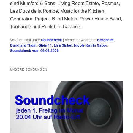
sind Mumford & Sons, Living Room Estate, Rasmus,
Les Ducs de la Pompe, Music for the Kitchen,
Generation Project, Blind Melon, Power House Band,
Tonbande und Punk Life Balance.
Veröffentlicht unter
Soundcheck
|
Verschlagwortet mit
Bergheim
,
Burkhard Thom
,
Gleis 11
,
Lisa Sinkel
,
Nicole Katrin Gabor
,
Soundcheck vom 06.03.2026
UNSERE SENDUNGEN