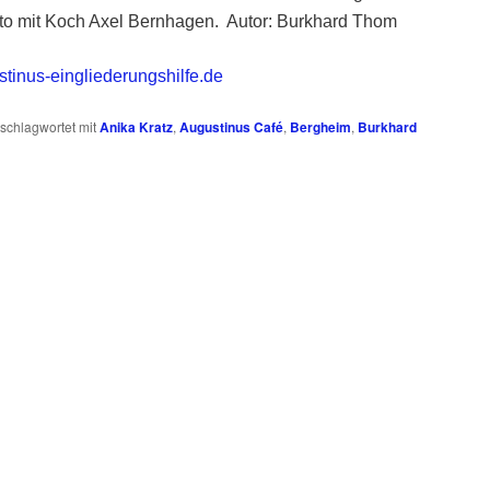
oto mit Koch Axel Bernhagen. Autor: Burkhard Thom
tinus-eingliederungshilfe.de
schlagwortet mit
Anika Kratz
,
Augustinus Café
,
Bergheim
,
Burkhard