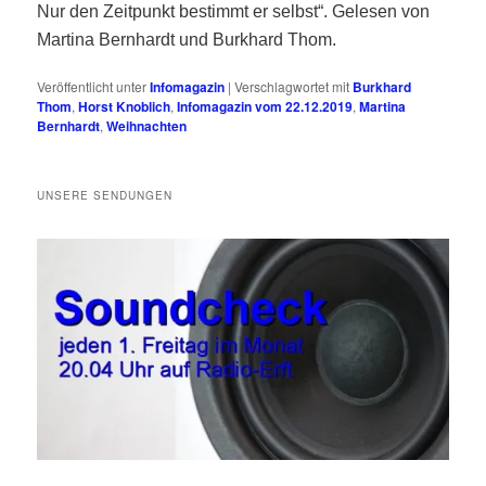
Nur den Zeitpunkt bestimmt er selbst“. Gelesen von
Martina Bernhardt und Burkhard Thom.
Veröffentlicht unter
Infomagazin
|
Verschlagwortet mit
Burkhard
Thom
,
Horst Knoblich
,
Infomagazin vom 22.12.2019
,
Martina
Bernhardt
,
Weihnachten
UNSERE SENDUNGEN