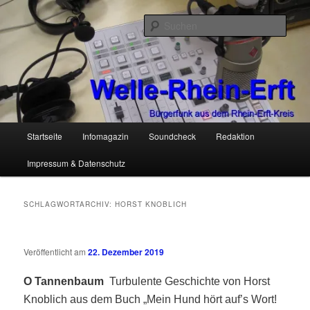
Zum
Zum
Bürgerfunk aus dem Rhein-Erft-Kreis
primären
sekundären
Such
Inhalt
Inhalt
springen
springen
Welle-Rhein-Erft
Hauptmenü
Startseite
Infomagazin
Soundcheck
Redaktion
Impressum & Datenschutz
SCHLAGWORTARCHIV:
HORST KNOBLICH
Veröffentlicht am
22. Dezember 2019
O Tannenbaum
Turbulente Geschichte von Horst
Knoblich aus dem Buch „Mein Hund hört auf’s Wort!