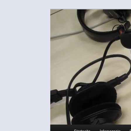
Zum
Zum
Bürgerfunk aus dem Rhein-Erft
primären
sekundären
Inhalt
Inhalt
Welle-Rhein-E
springen
springen
Hauptmenü
Startseite
Infomagazin