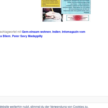
schlagwortet mit
Gem-einsam wohnen
,
Indien
,
Infomagazin vom
a Bliem
,
Pater Savy Madappilly
Stolz präsentiert von WordPress
bsite weiterhin nutzt, stimmst du der Verwendung von Cookies zu.