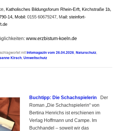
ke,
Katholisches Bildungsforum Rhein-Erft, Kirchstraße 1b,
790-14, Mobil
: 0155 60679247,
M
ail:
steinfort-
t.de
öglichkeiten:
www.erzbistum-koeln.de
schlagwortet mit
Infomagazin vom 26.04.2026
,
Naturschutz
,
sanne Kirsch
,
Umweltschutz
Buchtipp: Die Schachspielerin
Der
Roman „Die Schachspielerin“ von
Bertina Henrichs ist erschienen im
Verlag Hoffmann und Campe. Im
Buchhandel
– soweit wir das