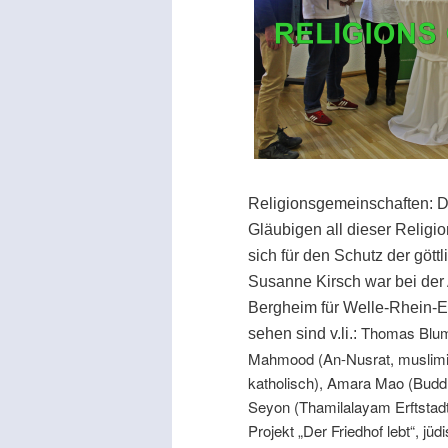
Religionsgemeinschaften: D
Gläubigen all dieser Religio
sich für den Schutz der gött
Susanne Kirsch war bei der
Bergheim für Welle-Rhein-Er
Thomas Blum (
sehen sind v.li.:
Mahmood (An-Nusrat, muslimis
katholisch), Amara Mao (Buddh
Seyon (Thamilalayam Erftstadt,
Projekt „Der Friedhof lebt“, jüd