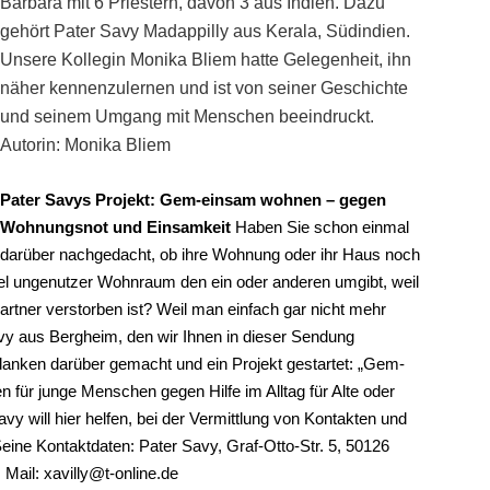
Barbara mit 6 Priestern, davon 3 aus Indien. Dazu
gehört Pater Savy Madappilly aus Kerala, Südindien.
Unsere Kollegin Monika Bliem hatte Gelegenheit, ihn
näher kennenzulernen und ist von seiner Geschichte
und seinem Umgang mit Menschen beeindruckt.
Autorin: Monika Bliem
Pater Savys Projekt: Gem-einsam wohnen – gegen
Wohnungsnot und Einsamkeit
Haben Sie schon einmal
darüber nachgedacht, ob ihre Wohnung oder ihr Haus noch
iel ungenutzer Wohnraum den ein oder anderen umgibt, weil
rtner verstorben ist? Weil man einfach gar nicht mehr
vy aus Bergheim, den wir Ihnen in dieser Sendung
edanken darüber gemacht und ein Projekt gestartet: „Gem-
 für junge Menschen gegen Hilfe im Alltag für Alte oder
y will hier helfen, bei der Vermittlung von Kontakten und
eine Kontaktdaten: Pater Savy, Graf-Otto-Str. 5, 50126
 Mail:
xavilly@t-online.de