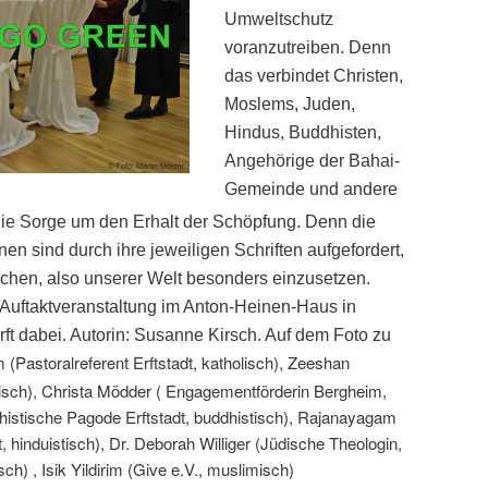
Umweltschutz
voranzutreiben. Denn
das verbindet Christen,
Moslems, Juden,
Hindus, Buddhisten,
Angehörige der Bahai-
Gemeinde und andere
ie Sorge um den Erhalt der Schöpfung. Denn die
nen sind durch ihre jeweiligen Schriften aufgefordert,
lichen, also unserer Welt besonders einzusetzen.
 Auftaktveranstaltung im Anton-Heinen-Haus in
ft dabei. Autorin: Susanne Kirsch. Auf dem Foto zu
Pastoralreferent Erftstadt, katholisch), Zeeshan
ch), Christa Mödder ( Engagementförderin Bergheim,
istische Pagode Erftstadt, buddhistisch), Rajanayagam
 hinduistisch), Dr. Deborah Williger (Jüdische Theologin,
isch) , Isik Yildirim (Give e.V., muslimisch)