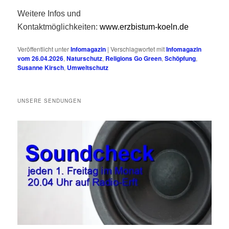
Weitere Infos und
Kontaktmöglichkeiten:
www.erzbistum-koeln.de
Veröffentlicht unter
Infomagazin
|
Verschlagwortet mit
Infomagazin
vom 26.04.2026
,
Naturschutz
,
Religions Go Green
,
Schöpfung
,
Susanne Kirsch
,
Umweltschutz
UNSERE SENDUNGEN