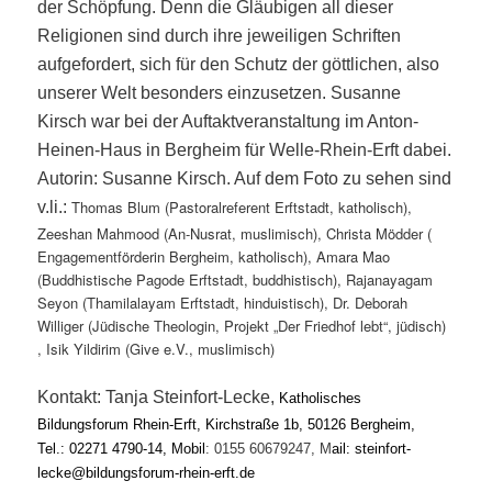
der Schöpfung. Denn die Gläubigen all dieser
Religionen sind durch ihre jeweiligen Schriften
aufgefordert, sich für den Schutz der göttlichen, also
unserer Welt besonders einzusetzen. Susanne
Kirsch war bei der Auftaktveranstaltung im Anton-
Heinen-Haus in Bergheim für Welle-Rhein-Erft dabei.
Autorin: Susanne Kirsch. Auf dem Foto zu sehen sind
Thomas Blum (Pastoralreferent Erftstadt, katholisch),
v.li.:
Zeeshan Mahmood (An-Nusrat, muslimisch), Christa Mödder (
Engagementförderin Bergheim, katholisch), Amara Mao
(Buddhistische Pagode Erftstadt, buddhistisch), Rajanayagam
Seyon (Thamilalayam Erftstadt, hinduistisch), Dr. Deborah
Williger (Jüdische Theologin, Projekt „Der Friedhof lebt“, jüdisch)
, Isik Yildirim (Give e.V., muslimisch)
Kontakt:
Tanja Steinfort-Lecke,
Katholisches
Bildungsforum Rhein-Erft, Kirchstraße 1b, 50126 Bergheim,
Tel.: 02271 4790-14, Mobil
: 0155 60679247,
M
ail:
steinfort-
lecke@bildungsforum-rhein-erft.de