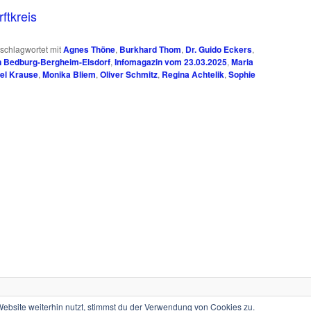
ftkreis
schlagwortet mit
Agnes Thöne
,
Burkhard Thom
,
Dr. Guido Eckers
,
n Bedburg-Bergheim-Elsdorf
,
Infomagazin vom 23.03.2025
,
Maria
el Krause
,
Monika Bliem
,
Oliver Schmitz
,
Regina Achtelik
,
Sophie
Stolz präsentiert von WordPress
bsite weiterhin nutzt, stimmst du der Verwendung von Cookies zu.