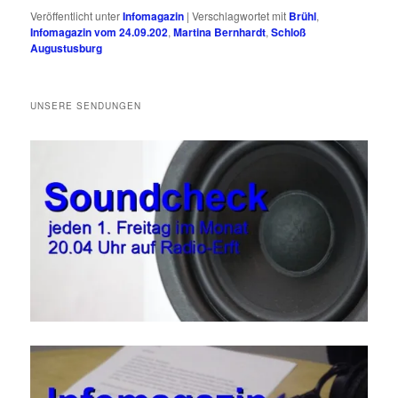
Veröffentlicht unter
Infomagazin
|
Verschlagwortet mit
Brühl
,
Infomagazin vom 24.09.202
,
Martina Bernhardt
,
Schloß
Augustusburg
UNSERE SENDUNGEN