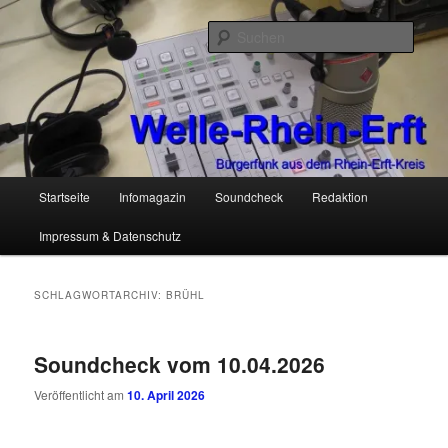
Zum
Zum
Bürgerfunk aus dem Rhein-Erft-Kreis
primären
sekundären
Such
Inhalt
Inhalt
springen
springen
Welle-Rhein-Erft
Hauptmenü
Startseite
Infomagazin
Soundcheck
Redaktion
Impressum & Datenschutz
SCHLAGWORTARCHIV:
BRÜHL
Soundcheck vom 10.04.2026
Veröffentlicht am
10. April 2026